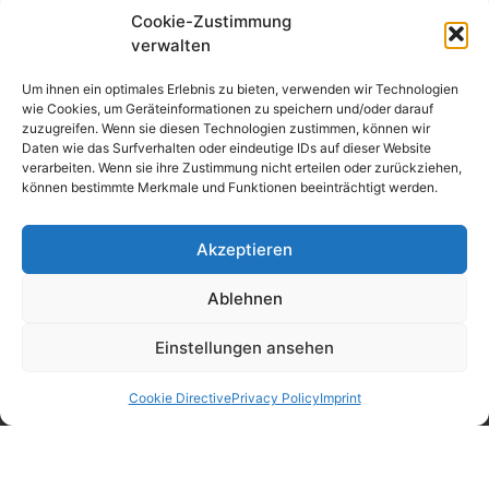
data sheet MTR 5.5
Cookie-Zustimmung
verwalten
Um ihnen ein optimales Erlebnis zu bieten, verwenden wir Technologien
wie Cookies, um Geräteinformationen zu speichern und/oder darauf
zuzugreifen. Wenn sie diesen Technologien zustimmen, können wir
Daten wie das Surfverhalten oder eindeutige IDs auf dieser Website
verarbeiten. Wenn sie ihre Zustimmung nicht erteilen oder zurückziehen,
können bestimmte Merkmale und Funktionen beeinträchtigt werden.
Akzeptieren
Ablehnen
Einstellungen ansehen
Mittelstraße 33
98693 Ilmenau-Unterpörlitz
Cookie Directive
Privacy Policy
Imprint
Phone: +49 3677 8457-0
Fax: +49 3677 8457-197
E-mail: info@il-metronic.com