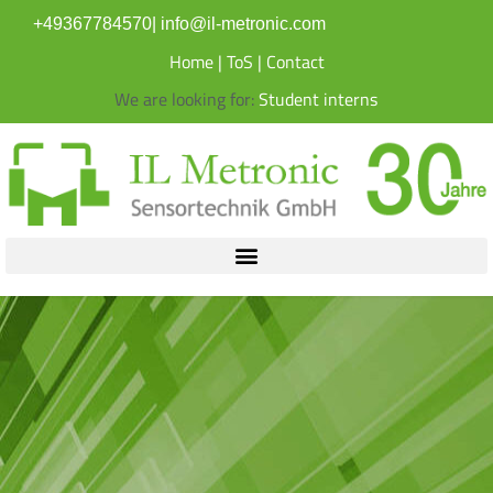
content
+49367784570
|
info@il-metronic.com
Home
|
ToS
|
Contact
We
are
looking
for: