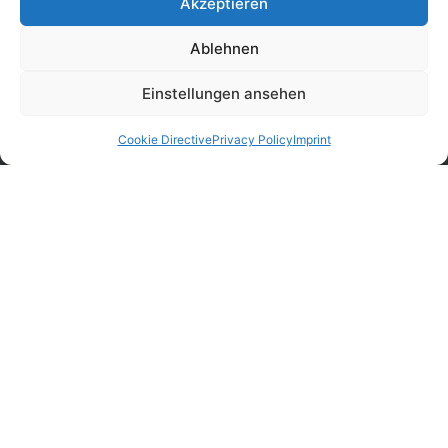
Akzeptieren
Ablehnen
Einstellungen ansehen
Cookie Directive
Privacy Policy
Imprint
Mittelstraße 33
98693 Ilmenau-Unterpörlitz
Phone: +49 3677 8457-0
Fax: +49 3677 8457-197
E-mail: info@il-metronic.com
Web: www.il-metronic.com
Our business hours