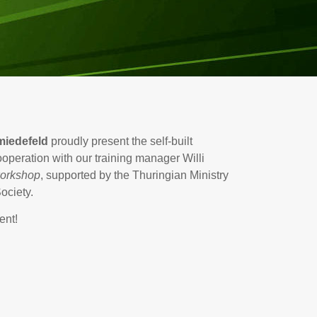
iedefeld
proudly present the self-built
peration with our training manager Willi
workshop
, supported by the Thuringian Ministry
ociety.
ent!