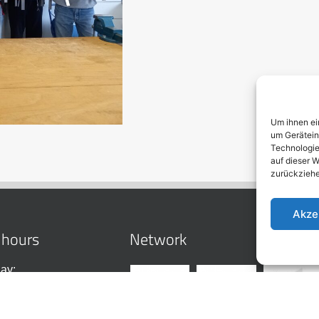
Um ihnen ei
um Gerätein
Technologie
auf dieser W
zurückziehe
Akze
 hours
Network
ay: