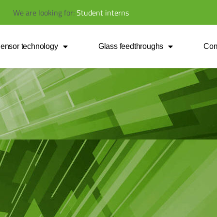
We
are
looking
for:
ensor technology
Glass feedthroughs
Co