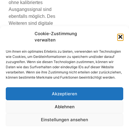
ohne kalibriertes
Ausgangssignal sind
ebenfalls möglich. Des
Weiteren sind digitale
Sensorvarianten zur
Cookie-Zustimmung
kundenseitigen
verwalten
Kalibrierung mittels des
Referenzradiometers
Um ihnen ein optimales Erlebnis zu bieten, verwenden wir Technologien
wie Cookies, um Geräteinformationen zu speichern und/oder darauf
KUV 2.4 WR erhältlich.
zuzugreifen. Wenn sie diesen Technologien zustimmen, können wir
Zudem werden der
Daten wie das Surfverhalten oder eindeutige IDs auf dieser Website
Arbeitsbereich sowie der
verarbeiten. Wenn sie ihre Zustimmung nicht erteilen oder zurückziehen,
können bestimmte Merkmale und Funktionen beeinträchtigt werden.
Sensortyp und die
Seriennummer dauerhaft
auf der Oberfläche des
Akzeptieren
Sensorgehäuses
gekennzeichnet, sodass
Ablehnen
eine stetige
Einstellungen ansehen
Rückverfolgbarkeit
jederzeit gewährleistet