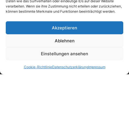
Daten wie das Surfverhalten oder eindeutige IDs auf dieser Website
verarbeiten. Wenn sie ihre Zustimmung nicht erteilen oder zurückziehen,
können bestimmte Merkmale und Funktionen beeinträchtigt werden.
Akzeptieren
Mittelstraße 33
98693 Ilmenau-Unterpörlitz
Ablehnen
Telefon: +49 3677 8457-0
Einstellungen ansehen
Fax: +49 3677 8457-197
E-Mail: info@il-metronic.com
Cookie-Richtlinie
Datenschutzerklärung
Impressum
Web: www.il-metronic.com
Unsere Geschäftszeiten
Montag – Donnerstag:
6.45 – 15.45 Uhr
Freitag:
6.45 – 14.00 Uhr