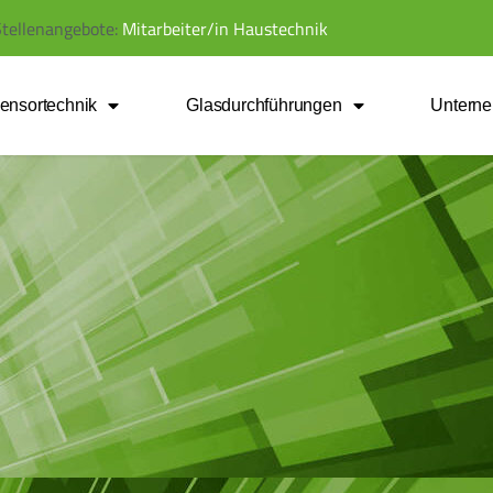
tellenangebote:
M
i
t
a
r
b
e
i
t
e
r
/
i
n
H
a
u
s
t
e
c
h
n
i
k
ensortechnik
Glasdurchführungen
Untern