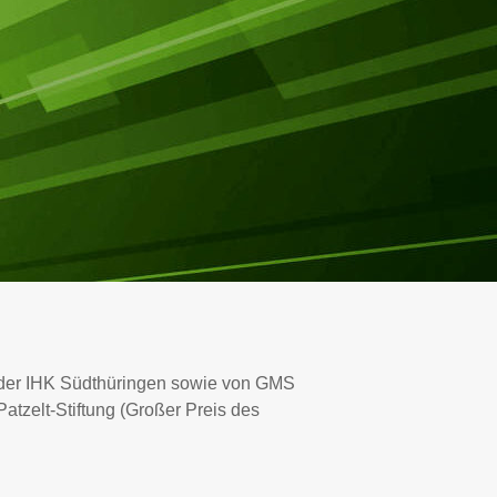
 der IHK Südthüringen sowie von GMS
atzelt-Stiftung (Großer Preis des