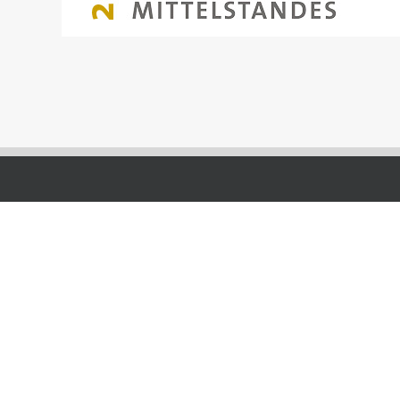
Unsere Gesch
Montag – Donner
6.45 – 15.45 Uhr
Freitag:
Mittelstraße 33
6.45 – 14.00 Uhr
98693 Ilmenau-Unterpörlitz
Social Media
Telefon: +49 3677 8457-0
Fax: +49 3677 8457-197