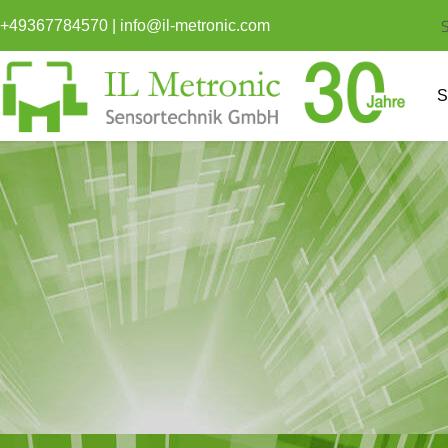
Inhalt
S
springen
+49367784570
|
info@il-metronic.com
S