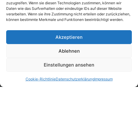
zuzugreifen. Wenn sie diesen Technologien zustimmen, können wir
Daten wie das Surfverhalten oder eindeutige IDs auf dieser Website
verarbeiten. Wenn sie ihre Zustimmung nicht erteilen oder zurückziehen,
können bestimmte Merkmale und Funktionen beeinträchtigt werden.
Akzeptieren
Mittelstraße 33
Ablehnen
98693 Ilmenau-Unterpörlitz
Telefon: +49 3677 8457-0
Einstellungen ansehen
Fax: +49 3677 8457-197
Cookie-Richtlinie
Datenschutzerklärung
Impressum
E-Mail: info@il-metronic.com
Web: www.il-metronic.com
Unsere Geschäftszeiten
Montag – Donnerstag:
6.45 – 15.45 Uhr
Freitag: