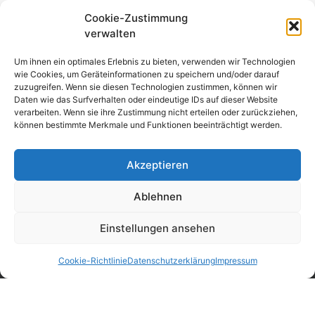
tolles Grillbuffet erwartete. Wir hatten trotz Regen viel
Cookie-Zustimmung
Spaß zusammen und einen richtig tollen Tag auf dem
verwalten
Wasser.
Um ihnen ein optimales Erlebnis zu bieten, verwenden wir Technologien
wie Cookies, um Geräteinformationen zu speichern und/oder darauf
zuzugreifen. Wenn sie diesen Technologien zustimmen, können wir
Daten wie das Surfverhalten oder eindeutige IDs auf dieser Website
verarbeiten. Wenn sie ihre Zustimmung nicht erteilen oder zurückziehen,
können bestimmte Merkmale und Funktionen beeinträchtigt werden.
Akzeptieren
Ablehnen
Einstellungen ansehen
Mittelstraße 33
98693 Ilmenau-Unterpörlitz
Cookie-Richtlinie
Datenschutzerklärung
Impressum
Telefon: +49 3677 8457-0
Fax: +49 3677 8457-197